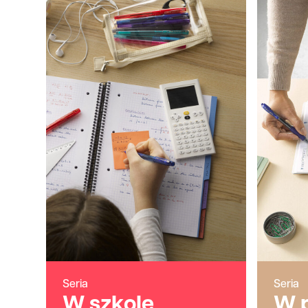
Seria
Seria
W szkole
W 