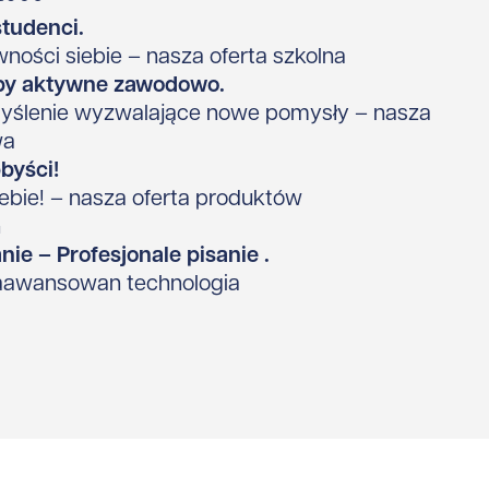
studenci.
ości siebie – nasza oferta szkolna
soby aktywne zawodowo.
ślenie wyzwalające nowe pomysły – nasza
wa
bbyści!
ebie! – nasza oferta produktów
h
nie – Profesjonale pisanie .
zaawansowan technologia