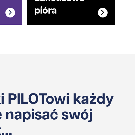
pióra
ki PILOTowi każdy
 napisać swój
t…