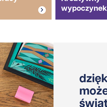
wypoczynek
dzię
może
świa