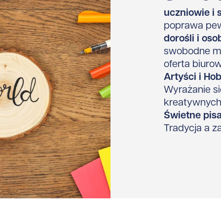
uczniowie i 
poprawa pewn
dorośli i o
swobodne my
oferta biuro
Artyści i Ho
Wyrażanie si
kreatywnyc
Świetne pisa
Tradycja a 