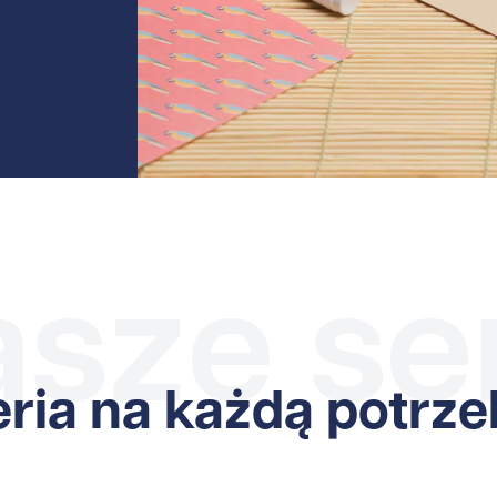
sze se
ria na każdą potrz