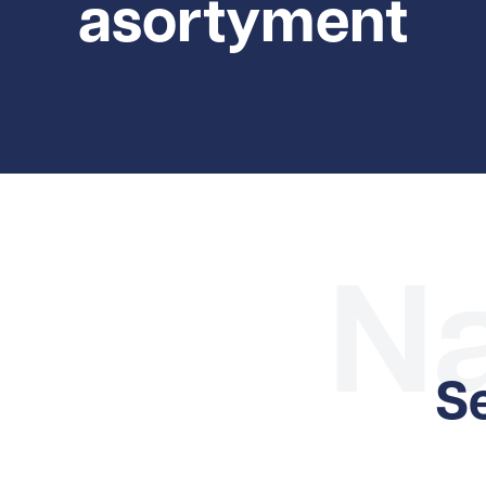
asortyment
Na
Se